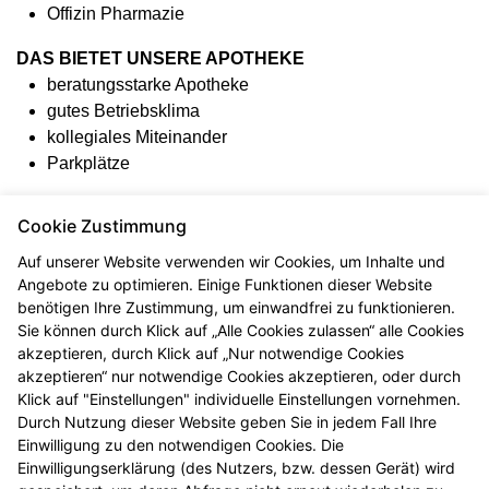
Offizin Pharmazie
DAS BIETET UNSERE APOTHEKE
beratungsstarke Apotheke
gutes Betriebsklima
kollegiales Miteinander
Parkplätze
IHRE STÄRKEN
Cookie Zustimmung
Gewinnendes Wesen, Empathie, Fingerspitzengefühl
Hohe Sozialkompetenz und Teamfähigkeit
Auf unserer Website verwenden wir Cookies, um Inhalte und
Angebote zu optimieren. Einige Funktionen dieser Website
Initiativ und gestaltend
benötigen Ihre Zustimmung, um einwandfrei zu funktionieren.
Sie können durch Klick auf „Alle Cookies zulassen“ alle Cookies
WAS WIR BIETEN
akzeptieren, durch Klick auf „Nur notwendige Cookies
Bezahlung 10 Prozent über Tarif
akzeptieren“ nur notwendige Cookies akzeptieren, oder durch
13. Monatsgehalt
Klick auf "Einstellungen" individuelle Einstellungen vornehmen.
E-Bike
Durch Nutzung dieser Website geben Sie in jedem Fall Ihre
Einwilligung zu den notwendigen Cookies. Die
INTERESSE?
Einwilligungserklärung (des Nutzers, bzw. dessen Gerät) wird
Ihre vollständigen Bewerbungsunterlagen senden Sie bitte