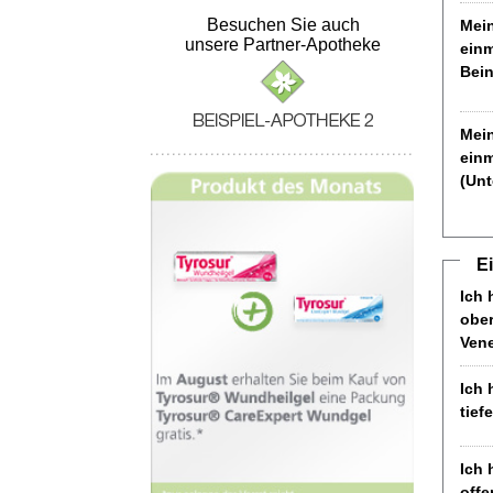
Besuchen Sie auch
Mein
unsere Partner-Apotheke
einm
Bei
Mein
einm
(Un
E
Ich 
ober
Ven
Ich 
tie
Ich 
offe