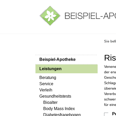
Sie bef
Ris
Beispiel-Apotheke
Venene
Leistungen
der er
Beratung
Geschw
Schlag
Service
überwi
Verleih
Vererb
Gesundheitstests
schwer
Bioalter
für ei
Body Mass Index
P
Diabetesfragebogen